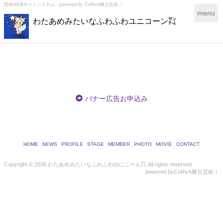
団体WEBサイトシステム - powered by
CoRich舞台芸術！-
T
menu
わたあめみたいなふわふわユニコーン㌠
o
g
g
l
e
n
a
v
バナー広告お申込み
i
g
a
t
i
HOME
NEWS
PROFILE
STAGE
MEMBER
PHOTO
MOVIE
CONTACT
o
n
Copyright ©
2026 わたあめみたいなふわふわゆにこーん㌠ All rights reserved.
powered by
CoRich舞台芸術！